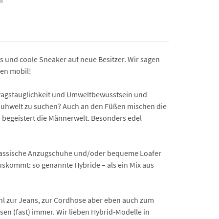
 und coole Sneaker auf neue Besitzer. Wir sagen
hen mobil!
ltagstauglichkeit und Umwelt­bewusstsein und
Schuhwelt zu suchen? Auch an den Füßen mischen die
 begeistert die Männerwelt. Besonders edel
 Klassische Anzugschuhe und/oder bequeme Loafer
uskommt: so genannte Hybride – als ein Mix aus
ohl zur Jeans, zur Cordhose aber eben auch zum
en (fast) immer. Wir lieben Hybrid-Modelle in