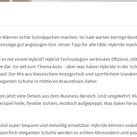
re Männer echte Schnäppchen machen. Im Sale warten kernige Boots
benslage gut angezogen bist. Unser Tipp für alle Fälle: Hybride mac
es mit einem Hybrid? Hybrid-Technologien verbinden Effizienz, Al
tive dar. So viel zum Thema Auto – aber was haben Hybride in der 
 auf. Der Mix aus klassischem Anzugschuh und sportlichem Sneaker
leganten Schuhe in mittleren Brauntönen daher.
gen jetzt viele Details aus dem Business-Bereich. Und umgekehrt:
ispiel helle, flexible Sohlen, modisch aufgepeppt. Was dabei hera
 sind super bequem und vielseitig einsetzbar. Hybride können sow
 sportlich-eleganten Schuhe werden zu echten Allroundern und pass