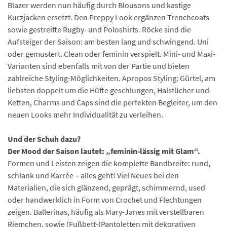
Blazer werden nun häufig durch Blousons und kastige
Kurzjacken ersetzt. Den Preppy Look ergänzen Trenchcoats
sowie gestreifte Rugby- und Poloshirts. Röcke sind die
Aufsteiger der Saison: am besten lang und schwingend. Uni
oder gemustert. Clean oder feminin verspielt. Mini- und Maxi-
Varianten sind ebenfalls mit von der Partie und bieten
zahlreiche Styling-Möglichkeiten. Apropos Styling: Gürtel, am
liebsten doppelt um die Hüfte geschlungen, Halstücher und
Ketten, Charms und Caps sind die perfekten Begleiter, um den
neuen Looks mehr Individualität zu verleihen.
Und der Schuh dazu?
Der Mood der Saison lautet: „feminin-lässig mit Glam“.
Formen und Leisten zeigen die komplette Bandbreite: rund,
schlank und Karrée – alles geht! Viel Neues bei den
Materialien, die sich glänzend, geprägt, schimmernd, used
oder handwerklich in Form von Crochet und Flechtungen
zeigen. Ballerinas, häufig als Mary-Janes mit verstellbaren
Riemchen, sowie (Fußbett-)Pantoletten mit dekorativen