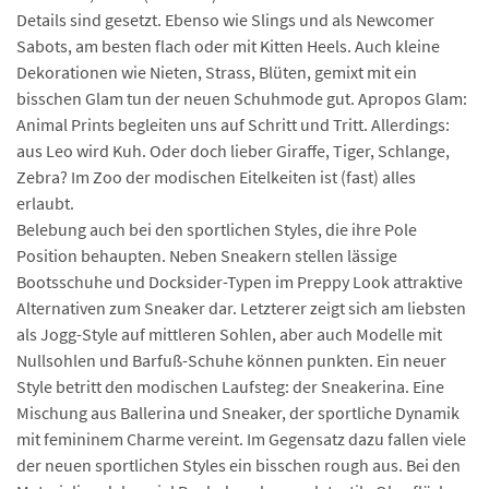
Details sind gesetzt. Ebenso wie Slings und als Newcomer
Sabots, am besten flach oder mit Kitten Heels. Auch kleine
Dekorationen wie Nieten, Strass, Blüten, gemixt mit ein
bisschen Glam tun der neuen Schuhmode gut. Apropos Glam:
Animal Prints begleiten uns auf Schritt und Tritt. Allerdings:
aus Leo wird Kuh. Oder doch lieber Giraffe, Tiger, Schlange,
Zebra? Im Zoo der modischen Eitelkeiten ist (fast) alles
erlaubt.
Belebung auch bei den sportlichen Styles, die ihre Pole
Position behaupten. Neben Sneakern stellen lässige
Bootsschuhe und Docksider-Typen im Preppy Look attraktive
Alternativen zum Sneaker dar. Letzterer zeigt sich am liebsten
als Jogg-Style auf mittleren Sohlen, aber auch Modelle mit
Nullsohlen und Barfuß-Schuhe können punkten. Ein neuer
Style betritt den modischen Laufsteg: der Sneakerina. Eine
Mischung aus Ballerina und Sneaker, der sportliche Dynamik
mit femininem Charme vereint. Im Gegensatz dazu fallen viele
der neuen sportlichen Styles ein bisschen rough aus. Bei den