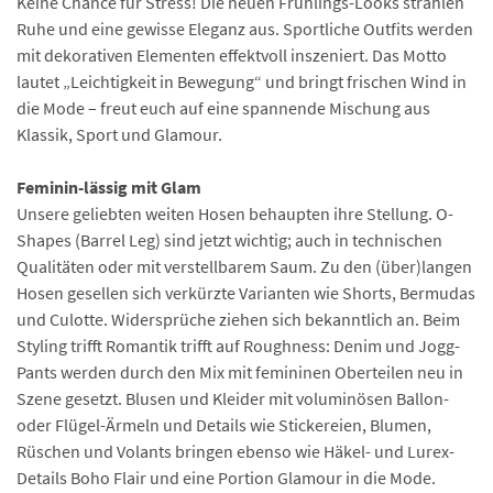
Keine Chance für Stress! Die neuen Frühlings-Looks strahlen
Ruhe und eine gewisse Eleganz aus. Sportliche Outfits werden
mit dekorativen Elementen effektvoll inszeniert. Das Motto
lautet „Leichtigkeit in Bewegung“ und bringt frischen Wind in
die Mode – freut euch auf eine spannende Mischung aus
Klassik, Sport und Glamour.
Feminin-lässig mit Glam
Unsere geliebten weiten Hosen behaupten ihre Stellung. O-
Shapes (Barrel Leg) sind jetzt wichtig; auch in technischen
Qualitäten oder mit verstellbarem Saum. Zu den (über)langen
Hosen gesellen sich verkürzte Varianten wie Shorts, Bermudas
und Culotte. Widersprüche ziehen sich bekanntlich an. Beim
Styling trifft Romantik trifft auf Roughness: Denim und Jogg-
Pants werden durch den Mix mit femininen Oberteilen neu in
Szene gesetzt. Blusen und Kleider mit voluminösen Ballon-
oder Flügel-Ärmeln und Details wie Stickereien, Blumen,
Rüschen und Volants bringen ebenso wie Häkel- und Lurex-
Details Boho Flair und eine Portion Glamour in die Mode.