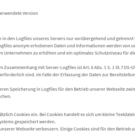
verwendete Version
 in den Logfiles unseres Servers nur vorübergehend und getrennt
en Logfiles anonym erhobenen Daten und Informationen werden von uns
em Unternehmen zu erhöhen und ein optimales Schutzniveau für d
 Zusammenhang mit Server-Logfiles ist Art. 6 Abs. 1 S. 1 lit. f DS-G
orderlich sind. Im Falle der Erfassung der Daten zur Bereitstellung
deren Speicherung in Logfiles für den Betrieb unserer Webseite zwin
echen.
ätzlich Cookies ein. Bei Cookies handelt es sich um kleine Textdat
systems gespeichert werden.
unserer Webseite verbessern. Einige Cookies sind für den Betrieb 