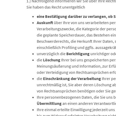
1.) Nachfolgend informieren wir Sie über Ihre Rech
Sie haben das Recht unentgeltlich
eine
Bestätigung
darüber zu verlangen, ob S
Auskunft
über Ihre von uns verarbeiteten pe
Verarbeitungszwecke, die Kategorie der per
die geplante Speicherdauer, das Bestehen ei
Beschwerderechts, die Herkunft Ihrer Daten,
einschließlich Profiling und ggfls. aussagekr
unverzüglich die
Berichtigung
unrichtiger od
die
Löschung
Ihrer bei uns gespeicherten pe
Meinungsäußerung und Information, zur Erfül
oder Verteidigung von Rechtsansprüchen erfor
die
Einschränkung der Verarbeitung
Ihrer pe
unrechtmäßig ist, Sie aber deren Löschung a
von Rechtsansprüchen benötigen oder Sie gem
Ihre personenbezogenen Daten, die Sie uns be
Übermittlung
an einen anderen Verantwortlic
Ihre einmal erteilte Einwilligung jederzeit u
bis zum Widerruf erfolgten Verarbeitung nicht