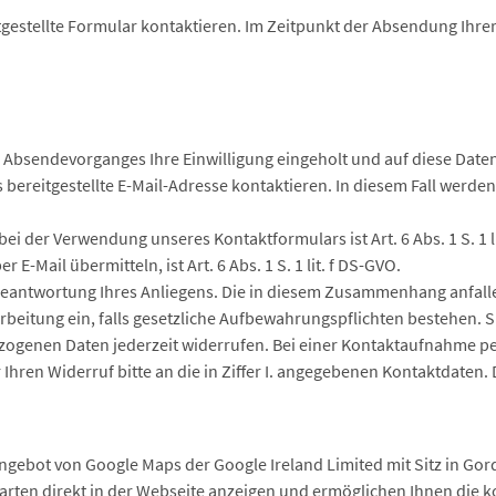
tgestellte Formular kontaktieren. Im Zeitpunkt der Absendung Ihrer
 Absendevorganges Ihre Einwilligung eingeholt und auf diese Date
s bereitgestellte E-Mail-Adresse kontaktieren. In diesem Fall werden
bei der Verwendung unseres Kontaktformulars ist Art. 6 Abs. 1 S. 1 
E-Mail übermitteln, ist Art. 6 Abs. 1 S. 1 lit. f DS-GVO.
e Beantwortung Ihres Anliegens. Die in diesem Zusammenhang anfal
arbeitung ein, falls gesetzliche Aufbewahrungspflichten bestehen. S
ogenen Daten jederzeit widerrufen. Bei einer Kontaktaufnahme per
Ihren Widerruf bitte an die in Ziffer I. angegebenen Kontaktdaten.
Angebot von Google Maps der Google Ireland Limited mit Sitz in Gord
Karten direkt in der Webseite anzeigen und ermöglichen Ihnen die 