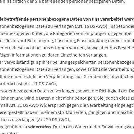
te hinsichtlich der Sie betreffenden personenbezogenen Daten.
ie betreffende personenbezogene Daten von uns verarbeitet werd
rsonenbezogenen Daten zu verlangen (Art. 15 DS-GVO). Insbesonde
sonenbezogenen Daten, die Kategorien von Empfängern, gegenüber 
nes Rechts auf Berichtigung, Löschung, Einschränkung der Verarbe
 sofern diese nicht bei uns erhoben wurden, sowie über das Besteh
äftigen Informationen zu deren Einzelheiten verlangen,
er Vervollständigung Ihrer bei uns gespeicherten personenbezogen
rsonenbezogenen Daten zu verlangen, soweit nicht die Verarbeitung
lung einer rechtlichen Verpflichtung, aus Gründen des öffentlich
derlich ist (Art. 17 DS-GVO),
rsonenbezogenen Daten zu verlangen, soweit die Richtigkeit der Dat
blehnen und wir die Daten nicht mehr benötigen, Sie jedoch diese
äß Art. 21 DS-GVO Widerspruch gegen die Verarbeitung eingelegt 
reitgestellt haben, in einem strukturierten, gängigen und maschi
hen zu verlangen (Art. 20 DS-GVO),
ns gegenüber zu
widerrufen
. Durch den Widerruf der Einwilligung wi
 berührt.